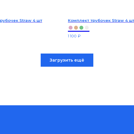
рубочек Straw 4 шт
Комплект трубочек Straw 4 ш
●
●
●
●
1 100
₽
Загрузить ещё
Контакты
та и доставка
О компании
рта
врат и обмен