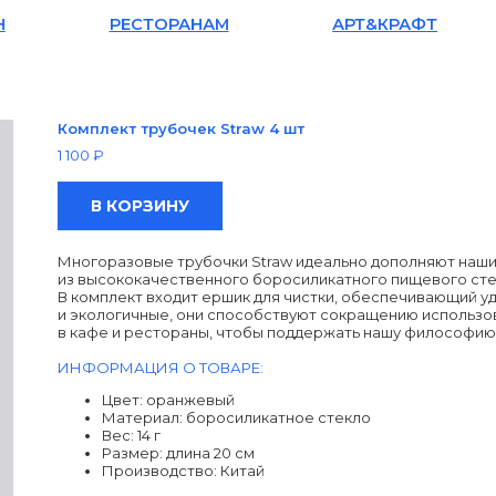
ГОРБ
РЕСТОРАНАМ
АРТ&КРАФТ
Комплект трубочек Straw 4 шт
1 100
₽
В КОРЗИНУ
Многоразовые трубочки Straw идеально дополняют наши 
из высококачественного боросиликатного пищевого стекл
В комплект входит ершик для чистки, обеспечивающий уд
и экологичные, они способствуют сокращению использов
в кафе и рестораны, чтобы поддержать нашу философию 
ИНФОРМАЦИЯ О ТОВАРЕ:
Цвет: оранжевый
Материал: боросиликатное стекло
Вес: 14 г
Размер: длина 20 см
Производство: Китай