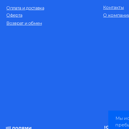
VK
IG*
TG
Мы и
пребы