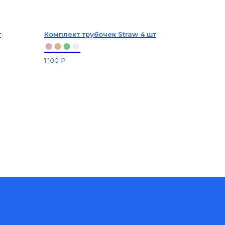
т
Комплект трубочек Straw 4 шт
●
●
●
●
1 100
₽
ОСТАЕМСЯ НА СВЯЗИ
Подписаться на рассылку
Новости для Хорека
Шоурум-магазин
+7 (995) 605-61-85
hello@solidwater.ru