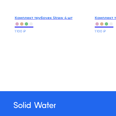
Комплект трубочек Straw 4 шт
Комплект т
●
●
●
●
●
●
●
●
1 100
₽
1 100
₽
МАГАЗИН
Опла
Офе
РЕСТОРАНАМ
Воз
КОРПОРАТИВНЫЕ ПОДАРКИ