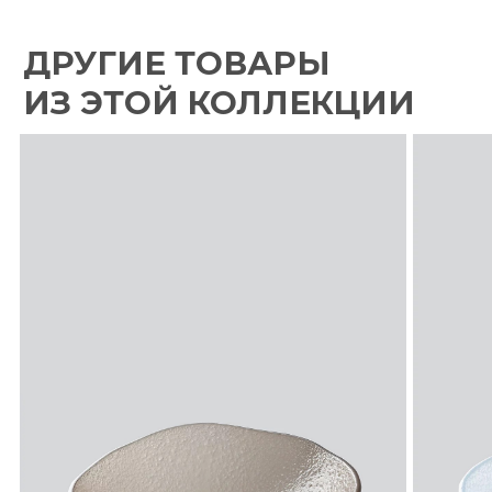
VK
IG*
TG
МАГАЗИН
РЕСТОРАНАМ
КОРПОРАТИВНЫЕ ПОДАРКИ
Оферта
Возврат и обмен
Оплата и доставка
Политика конфиденциальности
Контакты
О компании
ОСТАЕМСЯ НА СВЯЗИ
Подписаться на рассылку
Новости для Хорека