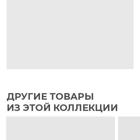
VK
IG*
TG
МАГАЗИН
ПРОФЕССИОНАЛАМ
КОРПОРАТИВНЫЕ ПОДАРКИ
Оферта
Возврат и обмен
Оплата и доставка
Политика конфиденциальности
Контакты
О компании