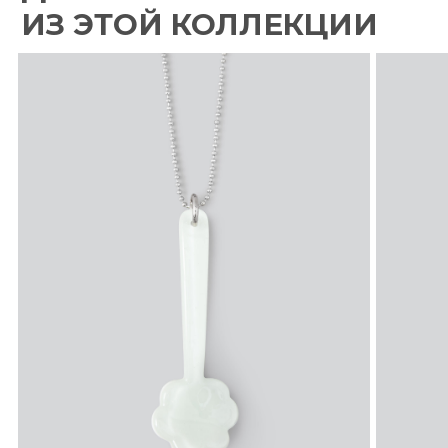
КОРПОРАТИВНЫЕ ПОДАРКИ
Оферта
Возврат и обмен
Оплата и доставка
Политика конфиденциальности
Контакты
О компании
ОСТАЕМСЯ НА СВЯЗИ
Подписаться на рассылку
Новости для Хорека
Шоурум-магазин
+7 (995) 605-61-85
hello@solidwater.ru
Санкт-Петербург, Кожевенная линия,
32 к2 лит3
(Брусницын квартал)